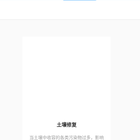
土壤修复
当土壤中收容的各类污染物过多，影响