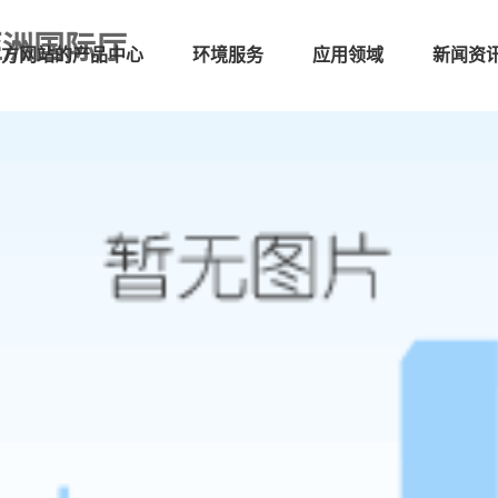
亚洲国际厅
官方网站的产品中心
环境服务
应用领域
新闻资