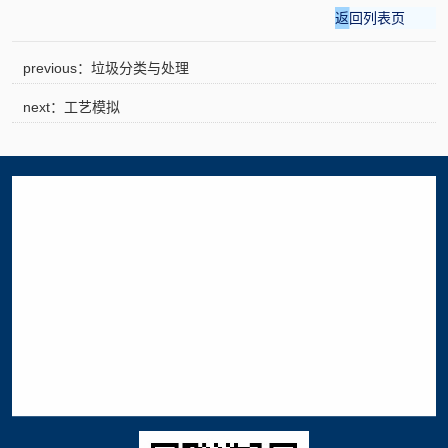
返回列表页
previous：垃圾分类与处理
next：工艺模拟
about greatall
product
environmental service
applications
news
join us